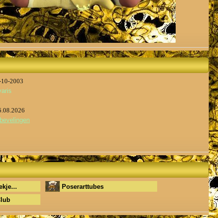
-10-2003
yaris
6.08.2026
bevelingen
kje...
Poserarttubes
Club