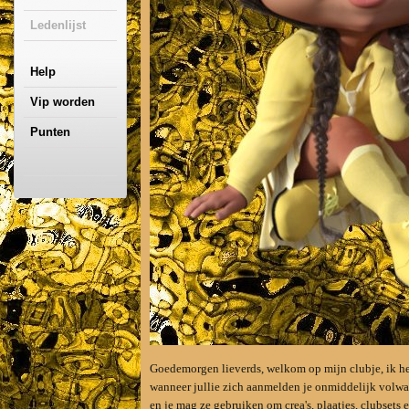
Ledenlijst
Help
Vip worden
Punten
Goedemorgen lieverds, welkom op mijn clubje, ik he
wanneer jullie zich aanmelden je onmiddelijk volwaar
en je mag ze gebruiken om crea's, plaatjes, clubsets