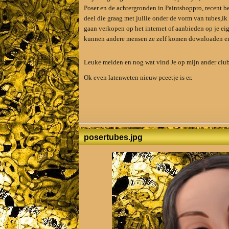
Poser en de achtergronden in Paintshoppro, recent be
deel die graag met jullie onder de vorm van tubes,ik 
gaan verkopen op het internet of aanbieden op je eige
kunnen andere mensen ze zelf komen downloaden en
Leuke meiden en nog wat vind Je op mijn ander clu
Ok even latenweten nieuw pceetje is er.
posertubes.jpg